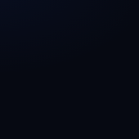
対象モデル
Claude / GPT / Gemini 等
想定期間
1ヶ月〜
関与形態
受託 / 顧問
→